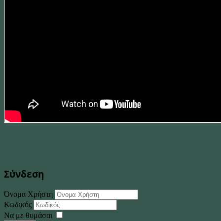
Σύνδεση
Όνομα Χρήστη
Κωδικός
Να με θυμάσαι